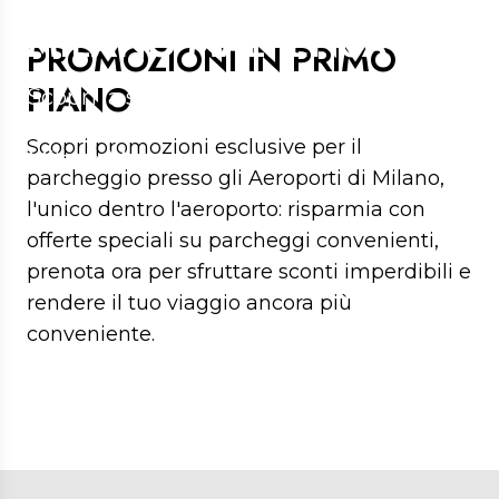
PARCHEGGI UFFICIALI A
MILANO MALPENSA
PROMOZIONI IN PRIMO
PIANO
Scopri la soluzione migliore per
parcheggiare dentro l'aeroporto di
Scopri promozioni esclusive per il
Milano Malpensa
parcheggio presso gli Aeroporti di Milano,
l'unico dentro l'aeroporto: risparmia con
offerte speciali su parcheggi convenienti,
prenota ora per sfruttare sconti imperdibili e
rendere il tuo viaggio ancora più
conveniente.