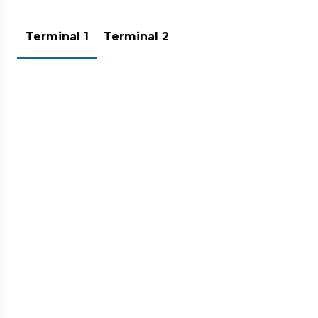
Per muoverti comodamente in
Terminal 1
Terminal 2
aeroporto