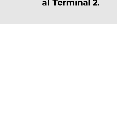
al
Terminal 2
.
l planner