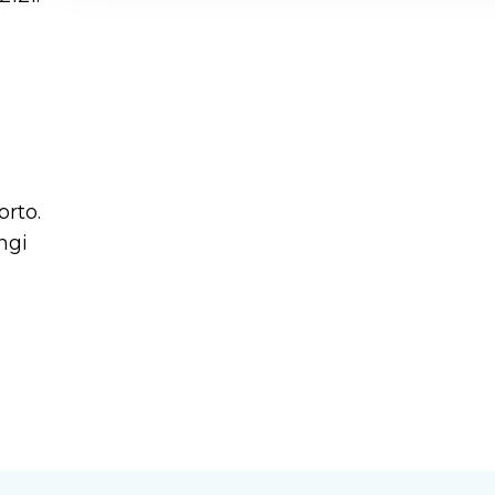
successivamente collegarsi alla
A8 - SS336
.
S
Clicca qui per maggiori informazioni relative alla
orto.
ngi