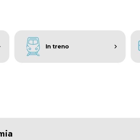
In treno
mia