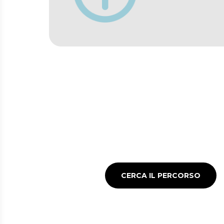
Consulta il trave
Orari e percorsi per
muoverti in Lombardia
con il trasporto pubblico
CERCA IL PERCORSO