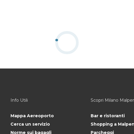
Info Utili
Scopri Milano Malpe
Mappa Aereoporto
Bar e ristoranti
Cerca un servizio
Shopping a Malpe
Norme sui bagagli
Parcheggi