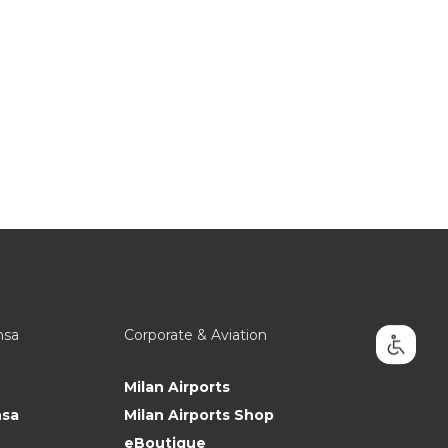
nsa
Corporate & Aviation
Milan Airports
nsa
Milan Airports Shop
eBoutique