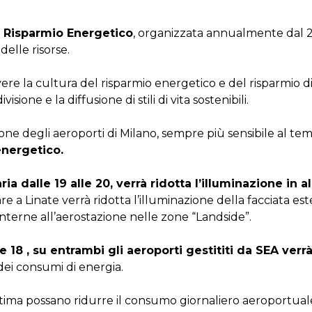
l Risparmio Energetico
, organizzata annualmente dal 2
delle risorse.
ere la cultura del risparmio energetico e del risparmio di
isione e la diffusione di stili di vita sostenibili.
ione degli aeroporti di Milano, sempre più sensibile al tema
energetico.
aria dalle 19 alle 20, verrà ridotta l’illuminazione in
lare a Linate verrà ridotta l’illuminazione della facciata 
 interne all’aerostazione nelle zone “Landside”.
le 18 , su entrambi gli aeroporti gestititi da SEA verr
ei consumi di energia.
i stima possano ridurre il consumo giornaliero aeroportual