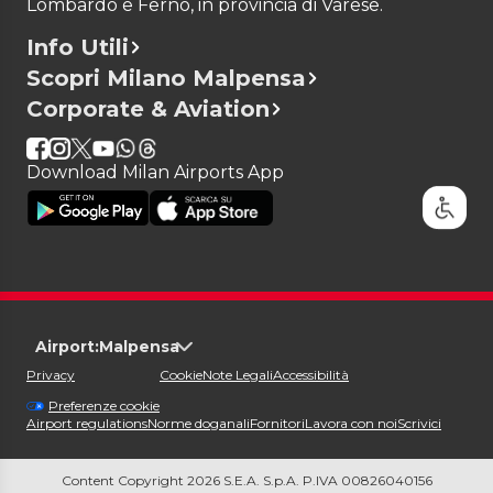
Lombardo e Ferno, in provincia di Varese.
Info Utili
Scopri Milano Malpensa
Corporate & Aviation
Download Milan Airports App
Airport:
Malpensa
Privacy
Cookie
Note Legali
Accessibilità
Preferenze cookie
Airport regulations
Norme doganali
Fornitori
Lavora con noi
Scrivici
Content Copyright 2026 S.E.A. S.p.A. P.IVA 00826040156