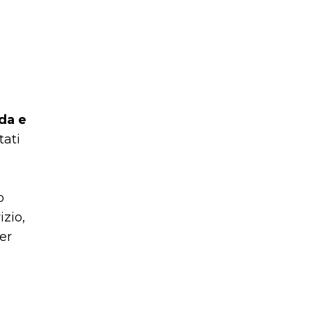
 da e
tati
o
izio,
er